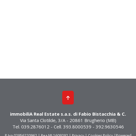
immobiliA Real Estate s.a.s. di Fabio Bistacchia & C.
Via Santa Clotilde, 3/A - 20861 Brugherio (MB)
Tel. 039.2876012 - Cell. 393.8000539 - 392.9630546
P.Iva 02956220962 | Rea MI 1609292 |
Privacy
|
Cookies Policy
|
Powered