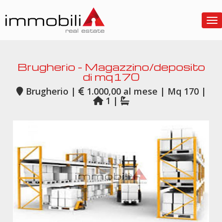
To
Brugherio - Magazzino/deposito
di mq170
Brugherio |
1.000,00 al mese | Mq 170 |
1 |