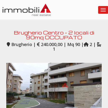
To
Brugherio Centro - 2 locali di
90mq OCCUPATO
Brugherio |
240.000,00 | Mq 90 |
2 |
1