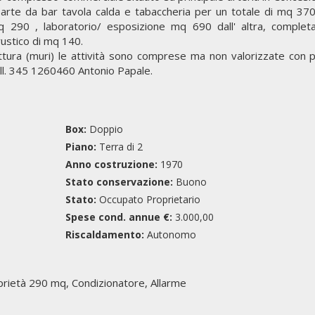
arte da bar tavola calda e tabaccheria per un totale di mq 37
mq 290 , laboratorio/ esposizione mq 690 dall' altra, complet
ustico di mq 140.
ruttura (muri) le attività sono comprese ma non valorizzate con p
 cell. 345 1260460 Antonio Papale.
Box:
Doppio
Piano:
Terra di 2
Anno costruzione:
1970
Stato conservazione:
Buono
Stato:
Occupato Proprietario
Spese cond. annue €:
3.000,00
Riscaldamento:
Autonomo
prietà 290 mq, Condizionatore, Allarme