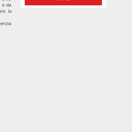
0 e da
ano la
erizia