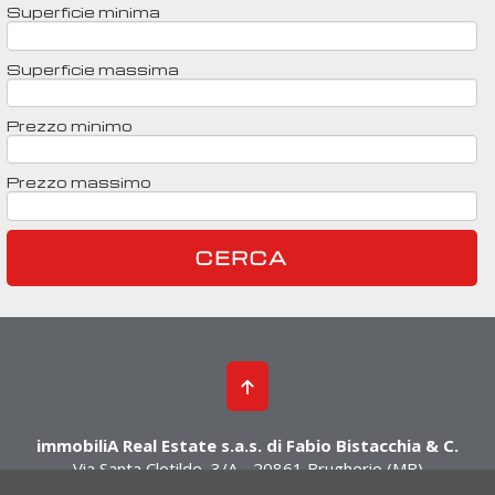
Superficie minima
Superficie massima
Prezzo minimo
Prezzo massimo
immobiliA Real Estate s.a.s. di Fabio Bistacchia & C.
Via Santa Clotilde, 3/A - 20861 Brugherio (MB)
Tel. 039.2876012 - Cell. 393.8000539 - 392.9630546