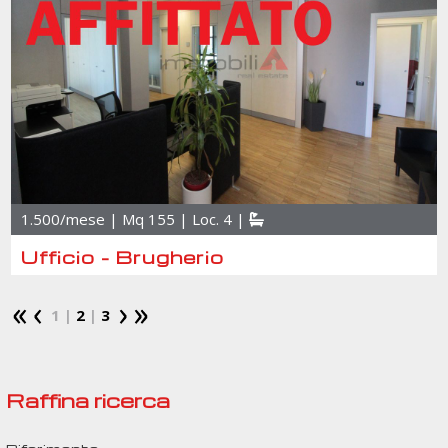
1.500/mese | Mq 155 | Loc. 4 |
Ufficio - Brugherio
1 |
2
|
3
Raffina ricerca