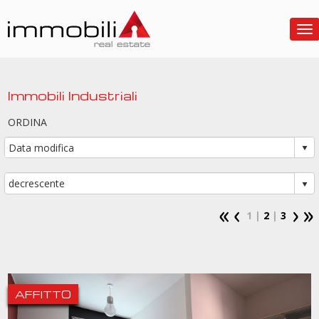
To
Immobili Industriali
ORDINA
1 |
2
|
3
AFFITTO